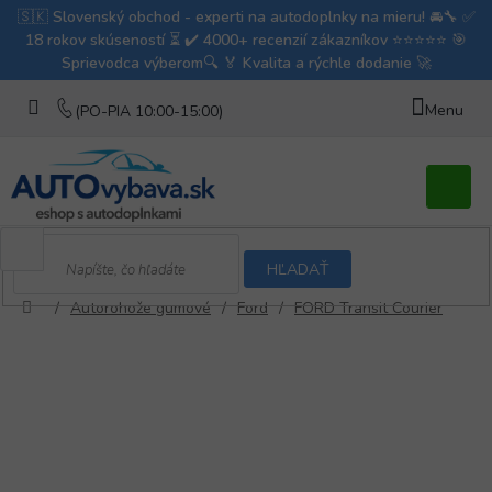
Prejsť
na
obsah
Nákupn
košík
HĽADAŤ
/
Autorohože gumové
/
Ford
/
FORD Transit Courier
Domov