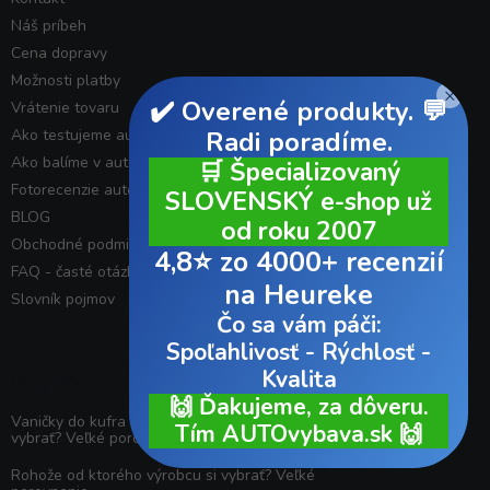
Náš príbeh
Cena dopravy
Možnosti platby
×
✔️ Overené produkty. 💬
Vrátenie tovaru
Radi poradíme.
Ako testujeme autodoplnky
Ako balíme v autovybave
🛒 Špecializovaný
Fotorecenzie autodoplnkov od zákazníkov
SLOVENSKÝ e-shop už
BLOG
od roku 2007
Obchodné podmienky
4,8⭐ zo 4000+ recenzií
FAQ - časté otázky
na Heureke
Slovník pojmov
Čo sa vám páči:
Spoľahlivosť - Rýchlosť -
Kvalita
Poradňa
🙌 Ďakujeme, za dôveru.
Vaničky do kufra od ktorého výrobcu si
Tím AUTOvybava.sk 🙌
vybrať? Veľké porovnanie.
Rohože od ktorého výrobcu si vybrať? Veľké