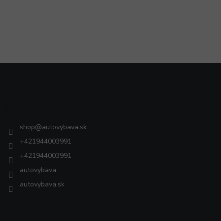
Z
á
p
ä
Kontakt
t
i
shop
@
autovybava.sk
e
+421944003991
+421944003991
autovybava
autovybava.sk
VŠETKO O NÁKUPE