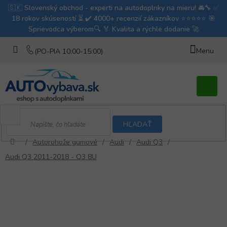
Prejsť
na
obsah
Nákupn
košík
HĽADAŤ
/
Autorohože gumové
/
Audi
/
Audi Q3
/
Domov
Audi Q3 2011-2018 - Q3 8U