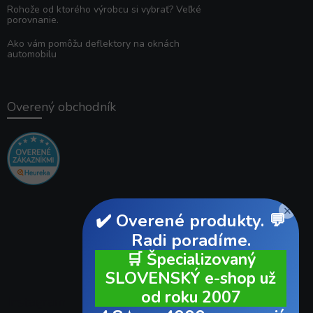
Rohože od ktorého výrobcu si vybrať? Veľké
porovnanie.
Ako vám pomôžu deflektory na oknách
automobilu
Overený obchodník
×
✔️ Overené produkty. 💬
Radi poradíme.
🛒 Špecializovaný
SLOVENSKÝ e-shop už
od roku 2007
Instagram