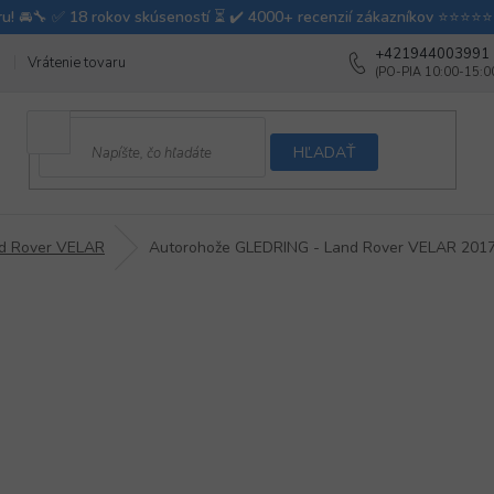
+421944003991
Vrátenie tovaru
Ako testujeme autodoplnky
Ako balíme v autovy
HĽADAŤ
d Rover VELAR
Autorohože GLEDRING - Land Rover VELAR 201