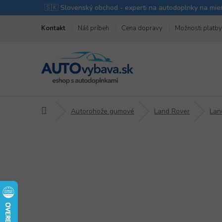
Prejsť
Kontakt
Náš príbeh
Cena dopravy
Možnosti platby
na
obsah
Domov
Autorohože gumové
Land Rover
Lan