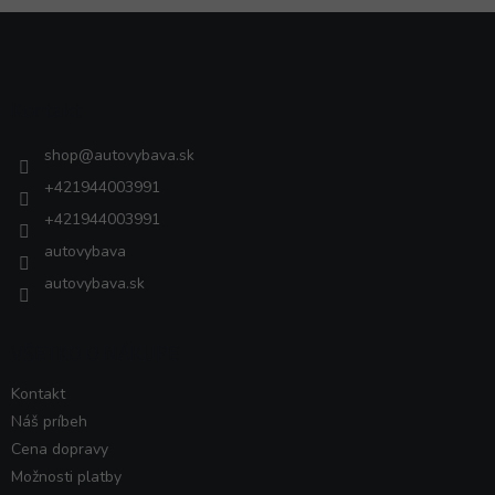
Z
á
p
ä
Kontakt
t
i
shop
@
autovybava.sk
e
+421944003991
+421944003991
autovybava
autovybava.sk
VŠETKO O NÁKUPE
Kontakt
Náš príbeh
Cena dopravy
Možnosti platby