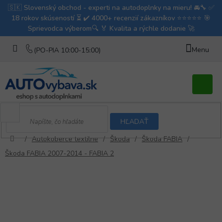
Prejsť
na
obsah
Nákupn
košík
HĽADAŤ
/
Autokoberce textilne
/
Škoda
/
Škoda FABIA
/
Domov
Škoda FABIA 2007-2014 - FABIA 2