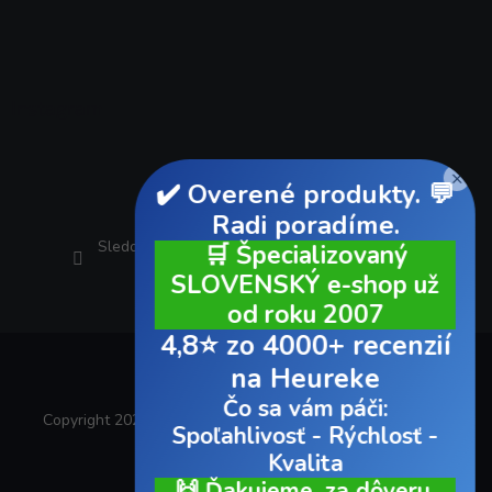
Instagram
×
✔️ Overené produkty. 💬
Radi poradíme.
Sledovať na Instagrame
🛒 Špecializovaný
SLOVENSKÝ e-shop už
od roku 2007
4,8⭐ zo 4000+ recenzií
na Heureke
Čo sa vám páči:
Copyright 2026
AUTOvybava.sk
. Všetky práva vyhradené.
Spoľahlivosť - Rýchlosť -
Kvalita
Vytvoril Shoptet
🙌 Ďakujeme, za dôveru.