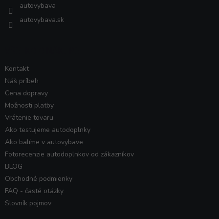
autovybava
autovybava.sk
VŠETKO O NÁKUPE
Kontakt
Náš príbeh
Cena dopravy
Možnosti platby
Vrátenie tovaru
Ako testujeme autodoplnky
Ako balíme v autovybave
Fotorecenzie autodoplnkov od zákazníkov
BLOG
Obchodné podmienky
FAQ - časté otázky
Slovník pojmov