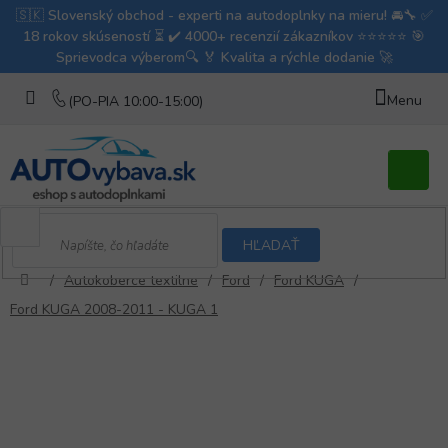
Prejsť
na
obsah
Nákupn
košík
HĽADAŤ
/
Autokoberce textilne
/
Ford
/
Ford KUGA
/
Domov
Ford KUGA 2008-2011 - KUGA 1