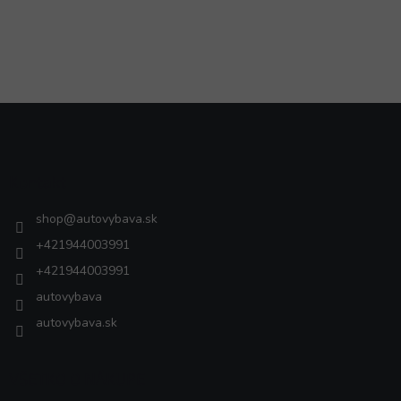
Z
á
p
ä
Kontakt
t
i
shop
@
autovybava.sk
e
+421944003991
+421944003991
autovybava
autovybava.sk
VŠETKO O NÁKUPE