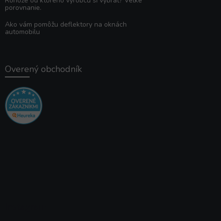
Rohože od ktorého výrobcu si vybrať? Veľké
porovnanie.
Ako vám pomôžu deflektory na oknách
automobilu
Overený obchodník
Instagram