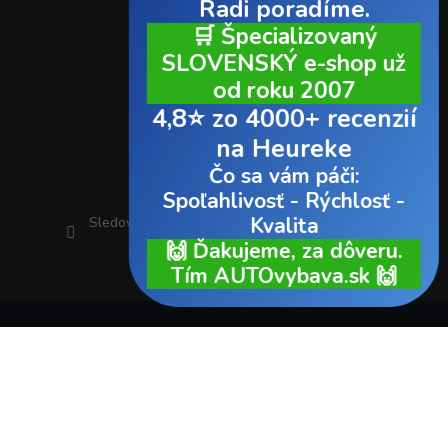
Radi poradíme.
🛒 Špecializovaný
SLOVENSKÝ e-shop už
od roku 2007
Instagram
4,8⭐ zo 4000+ recenzií
na Heureke
Čo sa vám páči:
Spoľahlivosť - Rýchlosť -
Kvalita
Sledovať na Instagrame
🙌 Ďakujeme, za dôveru.
Tím AUTOvybava.sk 🙌
Copyright 2026
AUTOvybava.sk
. Všetky práva vyhradené.
Vytvoril Shoptet