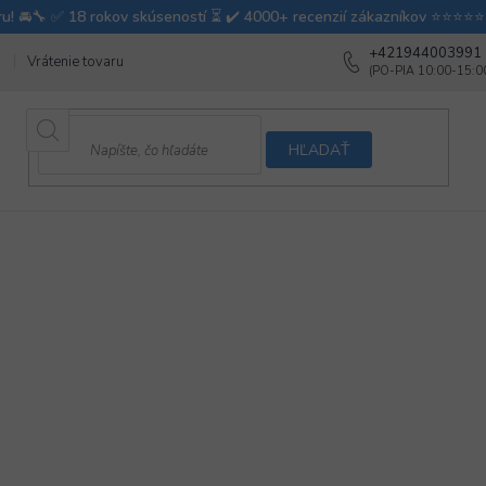
+421944003991
Vrátenie tovaru
Ako testujeme autodoplnky
Ako balíme v autovy
HĽADAŤ