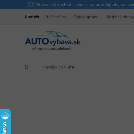
Prejsť
Kontakt
Náš príbeh
Cena dopravy
Možnosti platby
na
obsah
Domov
Vaničky do kufra