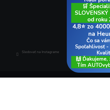
🛒 Špecializovaný
SLOVENSKÝ e-shop už
od roku 2007
Instagram
4,8⭐ zo 4000+ recenzií
na Heureke
Čo sa vám páči:
Spoľahlivosť - Rýchlosť -
Kvalita
Sledovať na Instagrame
🙌 Ďakujeme, za dôveru.
Tím AUTOvybava.sk 🙌
Copyright 2026
AUTOvybava.sk
. Všetky práva vyhradené.
Vytvoril Shoptet