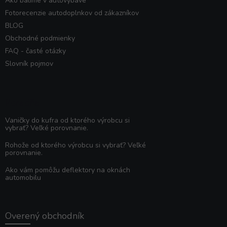
Ako balíme v autovybave
Fotorecenzie autodoplnkov od zákazníkov
BLOG
Obchodné podmienky
FAQ - časté otázky
Slovník pojmov
Poradňa
Vaničky do kufra od ktorého výrobcu si
vybrať? Veľké porovnanie.
Rohože od ktorého výrobcu si vybrať? Veľké
porovnanie.
Ako vám pomôžu deflektory na oknách
automobilu
Overený obchodník