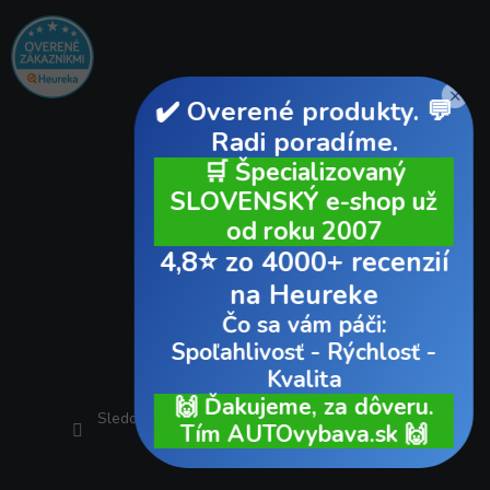
×
✔️ Overené produkty. 💬
Radi poradíme.
🛒 Špecializovaný
SLOVENSKÝ e-shop už
od roku 2007
4,8⭐ zo 4000+ recenzií
Instagram
na Heureke
Čo sa vám páči:
Spoľahlivosť - Rýchlosť -
Kvalita
🙌 Ďakujeme, za dôveru.
Sledovať na Instagrame
Tím AUTOvybava.sk 🙌