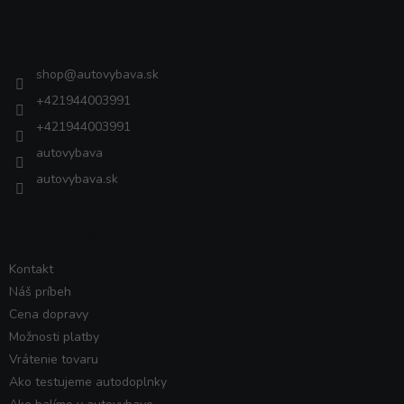
p
ä
Kontakt
t
i
shop
@
autovybava.sk
e
+421944003991
+421944003991
autovybava
autovybava.sk
VŠETKO O NÁKUPE
Kontakt
Náš príbeh
Cena dopravy
Možnosti platby
Vrátenie tovaru
Ako testujeme autodoplnky